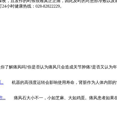
，且发作的时候很难真正止痛，因此及时的对患部冷敷以及就
健康热线：028-82822229。
.
你了解痛风吗?你是否认为痛风只会造成关节肿痛?是否又认为年
.
机器的高强度运转会影响使用寿命，肾脏作为人体内部的“
..
痛风石大小不一，小如芝麻、大如鸡蛋。痛风患者如果在