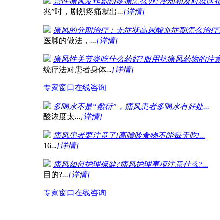
急性痛风发作剧烈疼痛怎么办?冷却和及时就医很重要
兆”时，剧烈疼痛就出
...
[详情]
痛风的分期治疗：无症状高尿酸血症期怎么治疗?.
医脚的做法，
...
[详情]
痛风性关节炎吃什么药好?服用抗痛风药物的注意事项
统疗法对患者身体
...
[详情]
专家窗口
在线咨询
多喝水不是“敷衍”，痛风患者多喝水有好处...
在
酸浓度太
...
[详情]
痛风患者要注意了!高嘌呤食物不能每天吃!...
鱼
16
...
[详情]
痛风如何护理保健?痛风护理事项注意什么?...
痛
目的?
...
[详情]
专家窗口
在线咨询