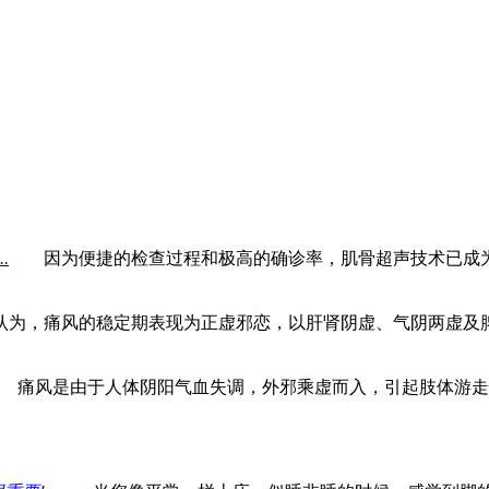
的年轻化是公认的趋势，这除了与饮食生活的变化有关，与精
...
痛风、糖尿病、高血压、高血脂这“四大恶人”，都是由
得了痛风，咋办?有不少人认为，既然已经得了痛风，反正这个
.
因为便捷的检查过程和极高的确诊率，肌骨超声技术已成为痛风
，痛风的稳定期表现为正虚邪恋，以肝肾阴虚、气阴两虚及脾
痛风是由于人体阴阳气血失调，外邪乘虚而入，引起肢体游走