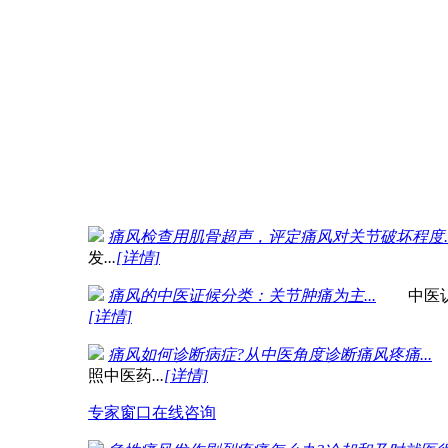
痛风病因有什么？什么人更容易得痛风？...
痛风
酒，
...
[详情]
肥胖症引发痛风是真的吗?成都痛风专家告诉你真像!
两个或三个“
...
[详情]
尿酸值控制在什么范围不容易引发痛风?...
已经
了
...
[详情]
痛风检查用肌骨超声，评定痛风对关节破坏程度..
发
...
[详情]
痛风的中医证候分类：关节肿痛为主...
中医认为
[详情]
痛风如何诊断病症?从中医角度诊断痛风疼痛...
照中医药
...
[详情]
专家窗口
在线咨询