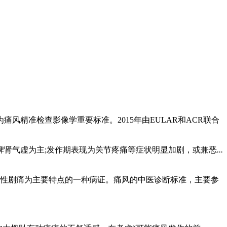
神压力过大也有密切的关系。过多的动物脂肪饮食和过量的饮
于人体代谢异常引起的。不少患者常常同时或先后挨了其中的
病也难治，那就破罐子破摔了!其实这种想法是大错特错，得
精准检查影像学重要标准。2015年由EULAR和ACR联合
肾气虚为主;发作期表现为关节疼痛等症状明显加剧，或兼恶
...
性剧痛为主要特点的一种病证。痛风的中医诊断标准，主要参