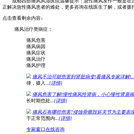
成都西部痛风风湿医院温馨提示：急性痛风发作一般是在深夜
正解决急性痛风患者的难处，更多咨询在线医生了解，或者拨打24小时
点击查看剩余内容↓
痛风治疗类病症：
痛风危害
痛风病因
痛风症状
痛风治疗
痛风护理
痛风不治可能危害到肾脏病变!看痛风专家详解!..
律，摄入
...
[详情]
痛风危害了解!慢性痛风性肾病，小心慢性肾衰竭..
长时期也处
...
[详情]
痛风石有哪些危害?侵蚀骨骼毁坏关节为主要表现!.
于正常范围内
...
[详情]
专家窗口
在线咨询