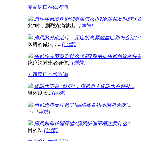
专家窗口
在线咨询
急性痛风发作剧烈疼痛怎么办?冷却和及时就医很重要
兆”时，剧烈疼痛就出
...
[详情]
痛风的分期治疗：无症状高尿酸血症期怎么治疗?.
医脚的做法，
...
[详情]
痛风性关节炎吃什么药好?服用抗痛风药物的注意事项
统疗法对患者身体
...
[详情]
专家窗口
在线咨询
多喝水不是“敷衍”，痛风患者多喝水有好处...
在
酸浓度太
...
[详情]
痛风患者要注意了!高嘌呤食物不能每天吃!...
鱼
16
...
[详情]
痛风如何护理保健?痛风护理事项注意什么?...
痛
目的?
...
[详情]