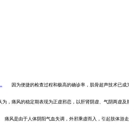
的年轻化是公认的趋势，这除了与饮食生活的变化有关，与精
...
痛风、糖尿病、高血压、高血脂这“四大恶人”，都是由
得了痛风，咋办?有不少人认为，既然已经得了痛风，反正这个
.
因为便捷的检查过程和极高的确诊率，肌骨超声技术已成为痛风
，痛风的稳定期表现为正虚邪恋，以肝肾阴虚、气阴两虚及脾
痛风是由于人体阴阳气血失调，外邪乘虚而入，引起肢体游走