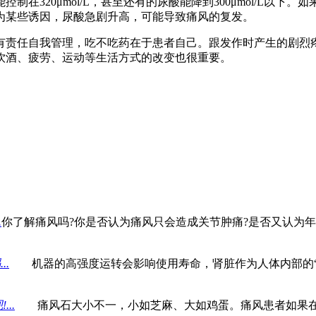
320μmol/L，甚至还有的尿酸能降到300μmol/L以下
为某些诱因，尿酸急剧升高，可能导致痛风的复发。
责任自我管理，吃不吃药在于患者自己。跟发作时产生的剧烈疼
饮酒、疲劳、运动等生活方式的改变也很重要。
.
你了解痛风吗?你是否认为痛风只会造成关节肿痛?是否又认为年
.
机器的高强度运转会影响使用寿命，肾脏作为人体内部的“
..
痛风石大小不一，小如芝麻、大如鸡蛋。痛风患者如果在