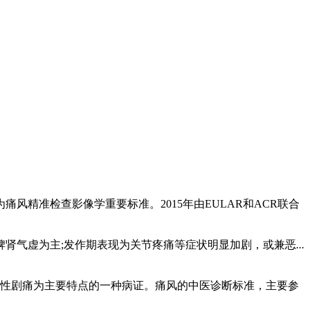
神压力过大也有密切的关系。过多的动物脂肪饮食和过量的饮
于人体代谢异常引起的。不少患者常常同时或先后挨了其中的
病也难治，那就破罐子破摔了!其实这种想法是大错特错，得
精准检查影像学重要标准。2015年由EULAR和ACR联合
肾气虚为主;发作期表现为关节疼痛等症状明显加剧，或兼恶
...
性剧痛为主要特点的一种病证。痛风的中医诊断标准，主要参