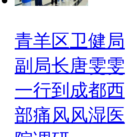
青羊区卫健局
副局长唐雯雯
一行到成都西
部痛风风湿医