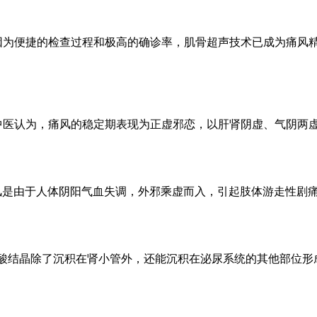
便捷的检查过程和极高的确诊率，肌骨超声技术已成为痛风精准检查
认为，痛风的稳定期表现为正虚邪恋，以肝肾阴虚、气阴两虚及脾
由于人体阴阳气血失调，外邪乘虚而入，引起肢体游走性剧痛为
晶除了沉积在肾小管外，还能沉积在泌尿系统的其他部位形成尿路