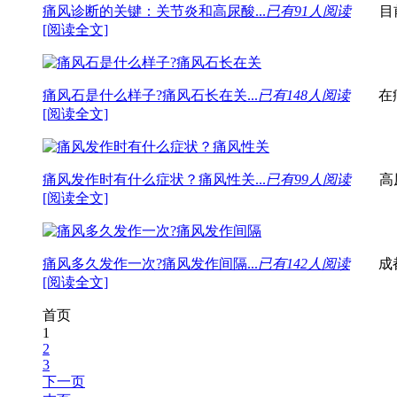
痛风诊断的关键：关节炎和高尿酸...
已有91人阅读
目前国
[阅读全文]
痛风石是什么样子?痛风石长在关...
已有148人阅读
在痛风
[阅读全文]
痛风发作时有什么症状？痛风性关...
已有99人阅读
高尿酸
[阅读全文]
痛风多久发作一次?痛风发作间隔...
已有142人阅读
成都西
[阅读全文]
首页
1
2
3
下一页