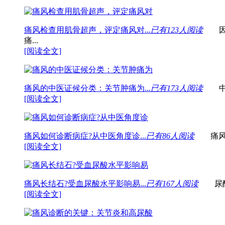
痛风检查用肌骨超声，评定痛风对...
已有123人阅读
因为
痛...
[阅读全文]
痛风的中医证候分类：关节肿痛为...
已有173人阅读
中医
[阅读全文]
痛风如何诊断病症?从中医角度诊...
已有86人阅读
痛风是
[阅读全文]
痛风长结石?受血尿酸水平影响易...
已有167人阅读
尿酸结
[阅读全文]