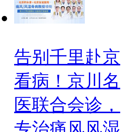
告别千里赴京
看病！京川名
医联合会诊，
专治痛风风湿