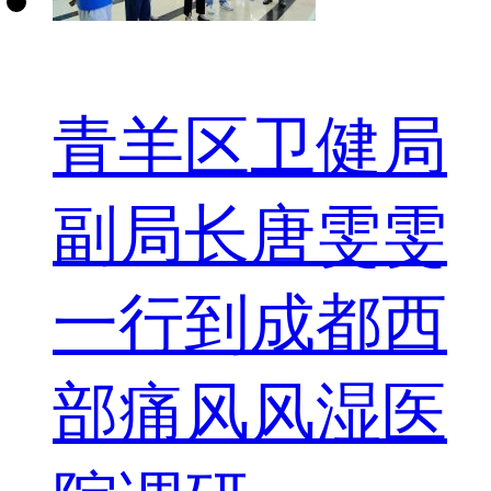
青羊区卫健局
副局长唐雯雯
一行到成都西
部痛风风湿医