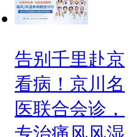
告别千里赴京
看病！京川名
医联合会诊，
专治痛风风湿