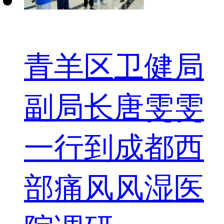
青羊区卫健局
副局长唐雯雯
一行到成都西
部痛风风湿医