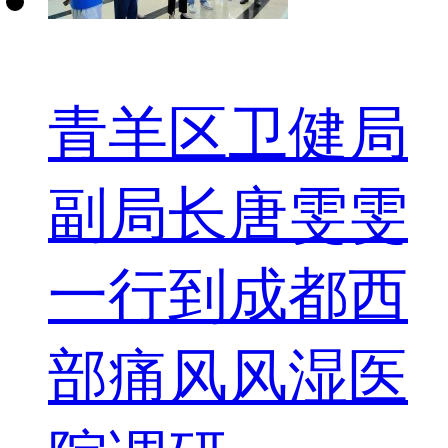
青羊区卫健局
副局长唐雯雯
一行到成都西
部痛风风湿医