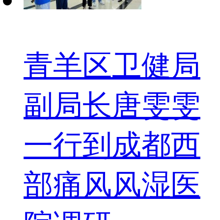
青羊区卫健局
副局长唐雯雯
一行到成都西
部痛风风湿医