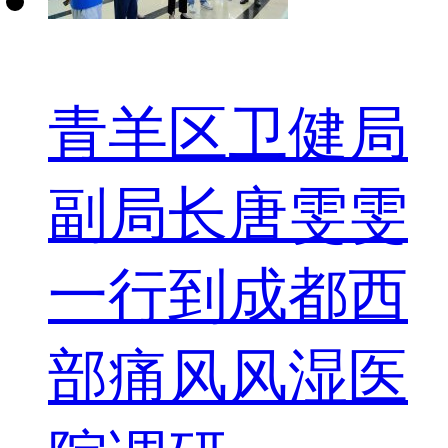
青羊区卫健局
副局长唐雯雯
一行到成都西
部痛风风湿医