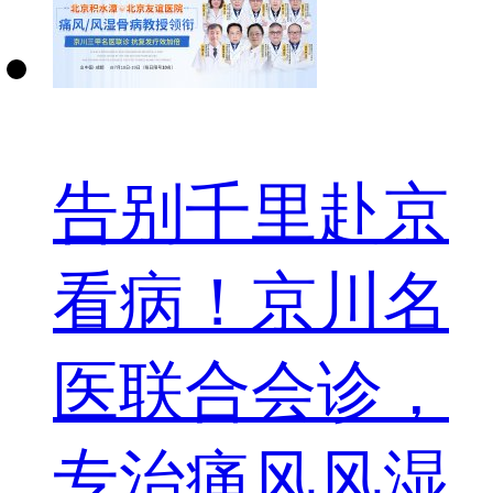
告别千里赴京
看病！京川名
医联合会诊，
专治痛风风湿