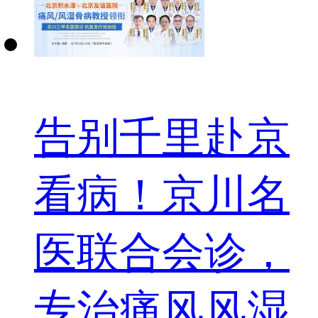
告别千里赴京
看病！京川名
医联合会诊，
专治痛风风湿