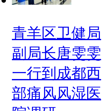
青羊区卫健局
副局长唐雯雯
一行到成都西
部痛风风湿医