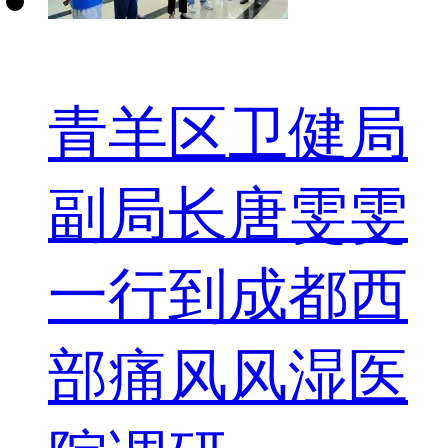
青羊区卫健局
副局长唐雯雯
一行到成都西
部痛风风湿医