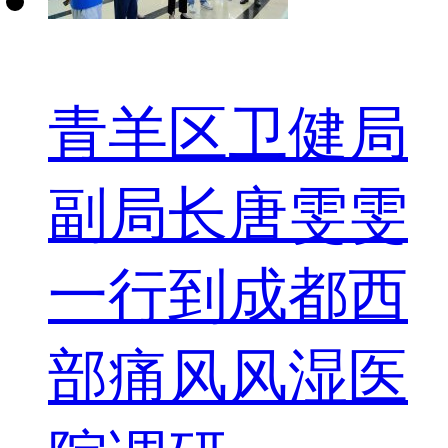
青羊区卫健局
副局长唐雯雯
一行到成都西
部痛风风湿医