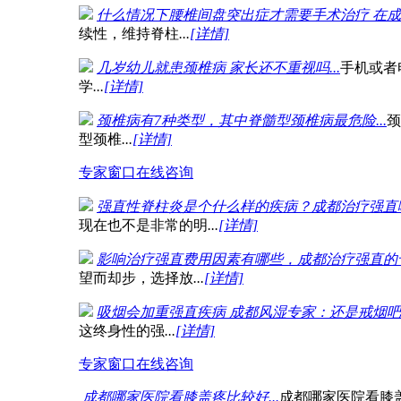
什么情况下腰椎间盘突出症才需要手术治疗 在成都
续性，维持脊柱
...
[详情]
几岁幼儿就患颈椎病 家长还不重视吗...
手机或者
学
...
[详情]
颈椎病有7种类型，其中脊髓型颈椎病最危险...
颈
型颈椎
...
[详情]
专家窗口
在线咨询
强直性脊柱炎是个什么样的疾病？成都治疗强直哪里
现在也不是非常的明
...
[详情]
影响治疗强直费用因素有哪些，成都治疗强直的专业
望而却步，选择放
...
[详情]
吸烟会加重强直疾病 成都风湿专家：还是戒烟吧..
这终身性的强
...
[详情]
专家窗口
在线咨询
成都哪家医院看膝盖疼比较好...
成都哪家医院看膝